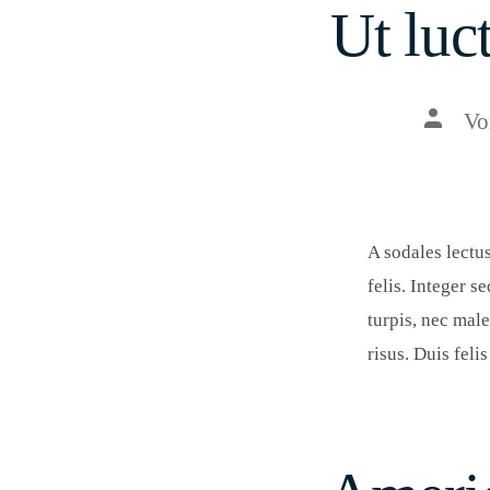
Ut luc
Beitrag
V
A sodales lectu
felis. Integer s
turpis, nec mal
risus. Duis feli