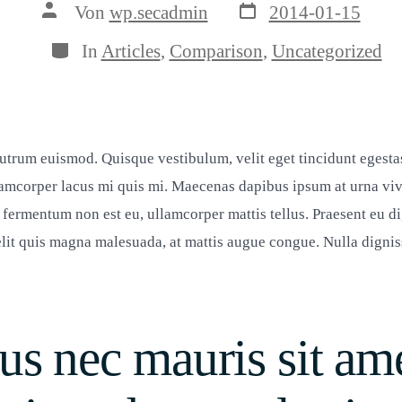
Veröffentlichungsda
Beitragsautor
Von
wp.secadmin
2014-01-15
Kategorien
In
Articles
,
Comparison
,
Uncategorized
rutrum euismod. Quisque vestibulum, velit eget tincidunt egestas
ullamcorper lacus mi quis mi. Maecenas dapibus ipsum at urna viv
 fermentum non est eu, ullamcorper mattis tellus. Praesent eu di
 elit quis magna malesuada, at mattis augue congue. Nulla digni
us nec mauris sit am