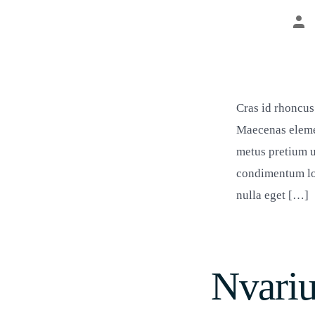
Bei
Cras id rhoncus
Maecenas elemen
metus pretium u
condimentum lob
nulla eget […]
Nvariu