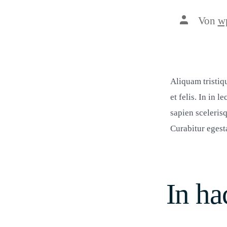
Beitragsau
Von
w
Aliquam tristiqu
et felis. In in 
sapien scelerisq
Curabitur egest
In ha