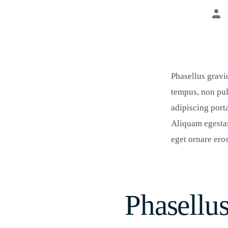
Bei
Phasellus gravi
tempus, non pul
adipiscing port
Aliquam egestas
eget ornare ero
Phasellu