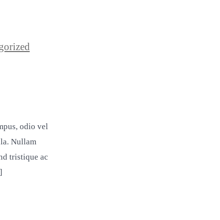
gorized
mpus, odio vel
ula. Nullam
d tristique ac
]