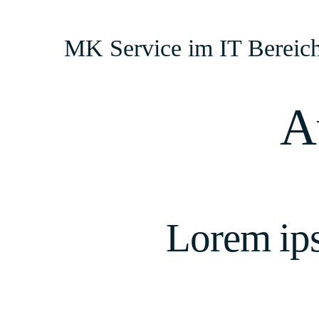
Zum
Inhalt
MK Service im IT Bereic
springen
A
Lorem ips