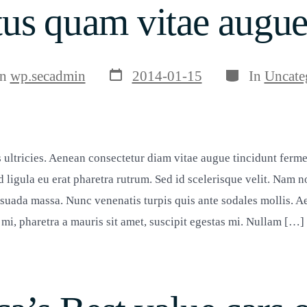
tus quam vitae augue
Veröffentlichungsdatum
Kategorien
sautor
on
wp.secadmin
2014-01-15
In
Uncate
s ultricies. Aenean consectetur diam vitae augue tincidunt ferm
ed ligula eu erat pharetra rutrum. Sed id scelerisque velit. Nam 
esuada massa. Nunc venenatis turpis quis ante sodales mollis. A
s mi, pharetra a mauris sit amet, suscipit egestas mi. Nullam […]