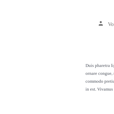
Beitrag
V
Duis pharetra l
ornare congue, r
commodo pretium
in est. Vivamus