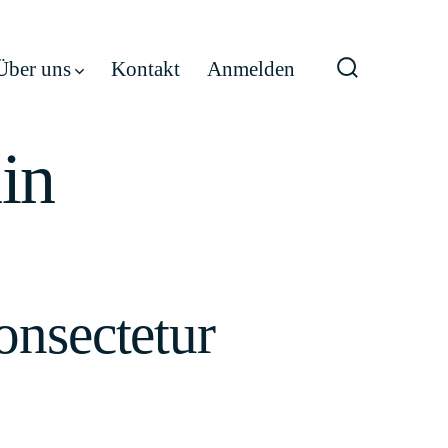
Über uns
Kontakt
Anmelden
Suche
ein-/ausble
in
onsectetur