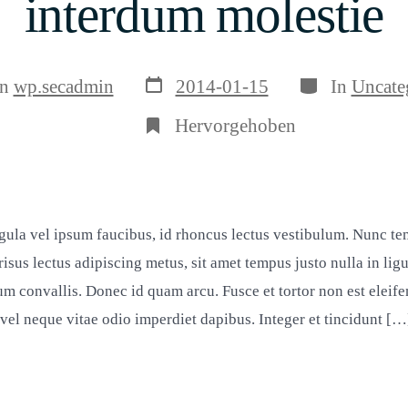
interdum molestie
Veröffentlichungsdatum
Kategorien
sautor
on
wp.secadmin
2014-01-15
In
Uncate
Hervorgehoben
igula vel ipsum faucibus, id rhoncus lectus vestibulum. Nunc te
isus lectus adipiscing metus, sit amet tempus justo nulla in lig
 convallis. Donec id quam arcu. Fusce et tortor non est eleifen
 vel neque vitae odio imperdiet dapibus. Integer et tincidunt […