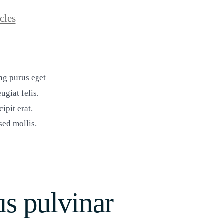
n
cles
ing purus eget
ugiat felis.
ipit erat.
sed mollis.
us pulvinar