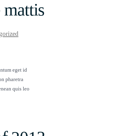
 mattis
gorized
entum eget id
non pharetra
enean quis leo