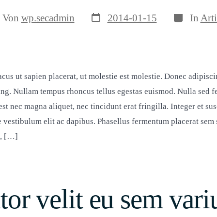
Veröffentlichungsdatum
Kategorie
tragsautor
Von
wp.secadmin
2014-01-15
In
Arti
acus ut sapien placerat, ut molestie est molestie. Donec adipisc
cing. Nullam tempus rhoncus tellus egestas euismod. Nulla sed fe
st nec magna aliquet, nec tincidunt erat fringilla. Integer et susc
e vestibulum elit ac dapibus. Phasellus fermentum placerat sem 
, […]
itor velit eu sem vari