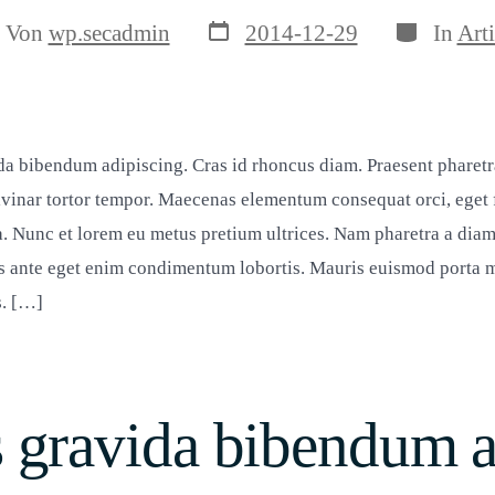
Veröffentlichungsdatum
Kategorie
tragsautor
Von
wp.secadmin
2014-12-29
In
Arti
da bibendum adipiscing. Cras id rhoncus diam. Praesent pharetra
vinar tortor tempor. Maecenas elementum consequat orci, eget
a. Nunc et lorem eu metus pretium ultrices. Nam pharetra a dia
 ante eget enim condimentum lobortis. Mauris euismod porta mo
s. […]
s gravida bibendum a