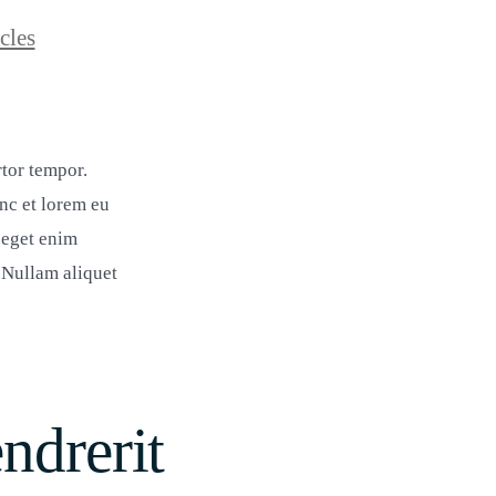
n
cles
rtor tempor.
nc et lorem eu
 eget enim
 Nullam aliquet
ndrerit