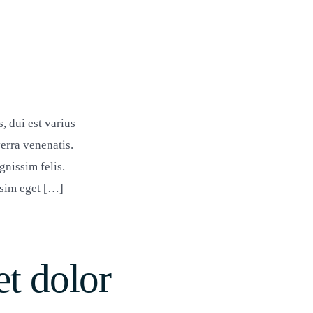
tum
, dui est varius
erra venenatis.
gnissim felis.
ssim eget […]
et dolor