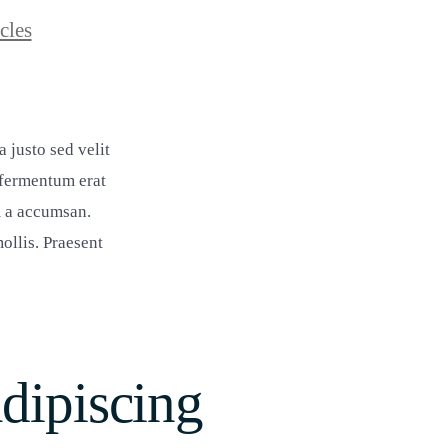
n
cles
 justo sed velit
 fermentum erat
m a accumsan.
llis. Praesent
dipiscing