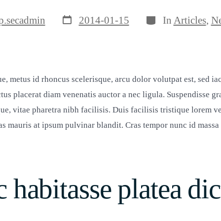
Veröffentlichungsdatum
Kategorien
tor
p.secadmin
2014-01-15
In
Articles
,
N
e, metus id rhoncus scelerisque, arcu dolor volutpat est, sed ia
lectus placerat diam venenatis auctor a nec ligula. Suspendisse gr
ue, vitae pharetra nibh facilisis. Duis facilisis tristique lorem ve
as mauris at ipsum pulvinar blandit. Cras tempor nunc id mass
c habitasse platea di