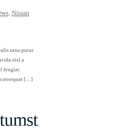
ews
,
Nissan
culis urna purus
avida nisl a
l feugiat.
a consequat […]
ctumst