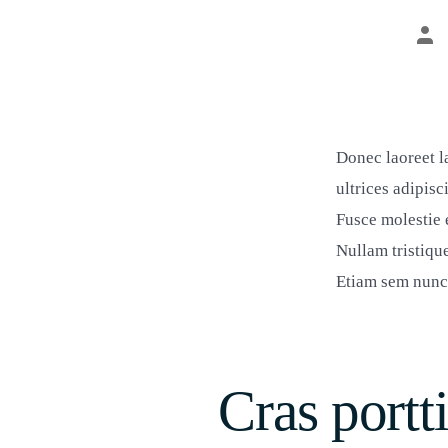
Bei
Donec laoreet l
ultrices adipis
Fusce molestie e
Nullam tristiqu
Etiam sem nunc
Cras portt