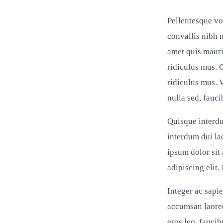
Pellentesque vo
convallis nibh 
amet quis mauri
ridiculus mus. 
ridiculus mus. V
nulla sed, fauc
Quisque interdu
interdum dui la
ipsum dolor sit
adipiscing elit
Integer ac sapie
accumsan laoree
eros leo, fauci