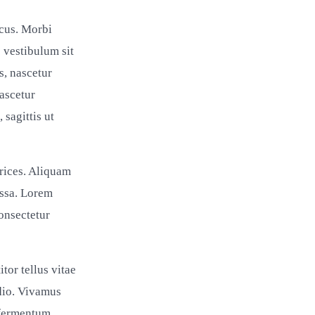
acus. Morbi
 vestibulum sit
s, nascetur
ascetur
 sagittis ut
rices. Aliquam
assa. Lorem
consectetur
tor tellus vitae
dio. Vivamus
t fermentum