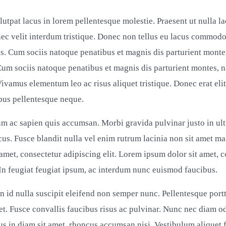
lutpat lacus in lorem pellentesque molestie. Praesent ut nulla l
nec velit interdum tristique. Donec non tellus eu lacus commodo
s. Cum sociis natoque penatibus et magnis dis parturient monte
Cum sociis natoque penatibus et magnis dis parturient montes, n
ivamus elementum leo ac risus aliquet tristique. Donec erat elit,
ibus pellentesque neque.
m ac sapien quis accumsan. Morbi gravida pulvinar justo in ult
cus. Fusce blandit nulla vel enim rutrum lacinia non sit amet m
 amet, consectetur adipiscing elit. Lorem ipsum dolor sit amet, 
. In feugiat feugiat ipsum, ac interdum nunc euismod faucibus.
n id nulla suscipit eleifend non semper nunc. Pellentesque portti
t. Fusce convallis faucibus risus ac pulvinar. Nunc nec diam o
bus in diam sit amet, rhoncus accumsan nisi. Vestibulum alique