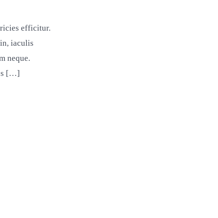
cies efficitur.
n, iaculis
em neque.
es […]
tum