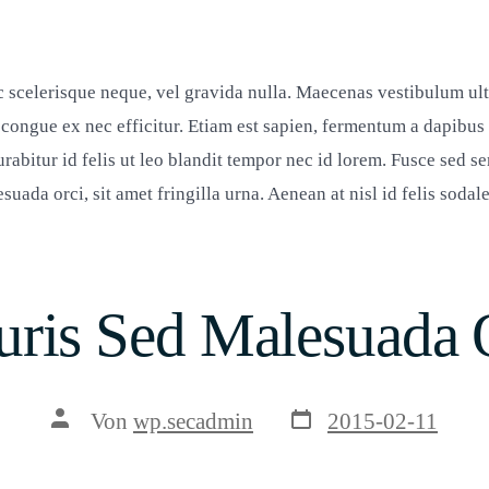
 scelerisque neque, vel gravida nulla. Maecenas vestibulum ultri
congue ex nec efficitur. Etiam est sapien, fermentum a dapibus i
urabitur id felis ut leo blandit tempor nec id lorem. Fusce sed s
uada orci, sit amet fringilla urna. Aenean at nisl id felis sodal
ris Sed Malesuada 
Veröffentlichungsda
Beitragsautor
Von
wp.secadmin
2015-02-11