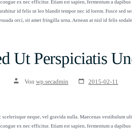
congue ex nec efficitur. Etiam est sapien, fermentum a dapibus i
urabitur id felis ut leo blandit tempor nec id lorem. Fusce sed s
uada orci, sit amet fringilla urna. Aenean at nisl id felis sodal
d Ut Perspiciatis U
Veröffentlichungsda
Beitragsautor
Von
wp.secadmin
2015-02-11
 scelerisque neque, vel gravida nulla. Maecenas vestibulum ultri
congue ex nec efficitur. Etiam est sapien, fermentum a dapibus i