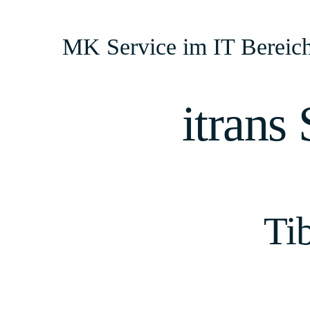
Zum
Inhalt
MK Service im IT Bereic
springen
itrans
Tib