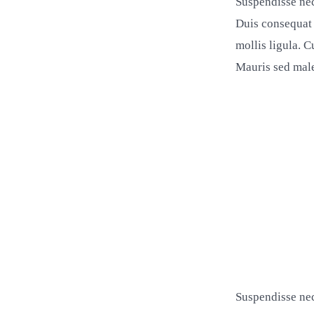
Suspendisse nec
Duis consequat 
mollis ligula. C
Mauris sed males
Suspendisse nec