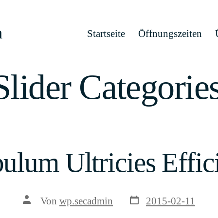
h
Startseite
Öffnungszeiten
 Slider Categorie
ulum Ultricies Effic
Veröffentlichungsda
Beitragsautor
Von
wp.secadmin
2015-02-11