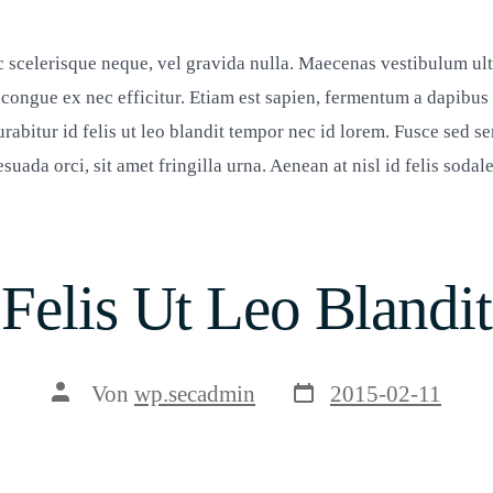
 scelerisque neque, vel gravida nulla. Maecenas vestibulum ultri
congue ex nec efficitur. Etiam est sapien, fermentum a dapibus i
urabitur id felis ut leo blandit tempor nec id lorem. Fusce sed s
uada orci, sit amet fringilla urna. Aenean at nisl id felis sodal
Felis Ut Leo Blandit
Veröffentlichungsda
Beitragsautor
Von
wp.secadmin
2015-02-11