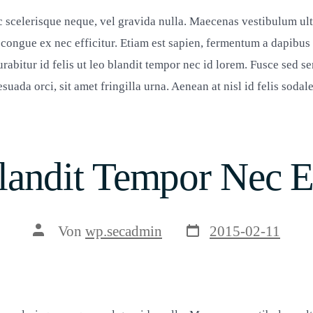
 scelerisque neque, vel gravida nulla. Maecenas vestibulum ultri
congue ex nec efficitur. Etiam est sapien, fermentum a dapibus i
urabitur id felis ut leo blandit tempor nec id lorem. Fusce sed s
uada orci, sit amet fringilla urna. Aenean at nisl id felis sodal
landit Tempor Nec E
Veröffentlichungsda
Beitragsautor
Von
wp.secadmin
2015-02-11