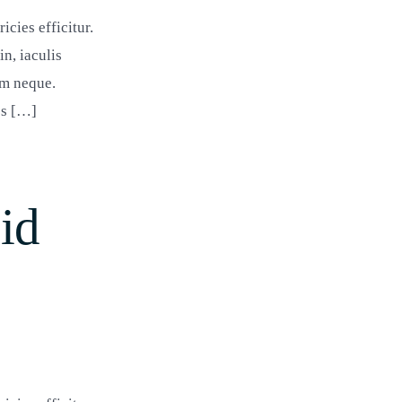
cies efficitur.
n, iaculis
em neque.
es […]
id
tum