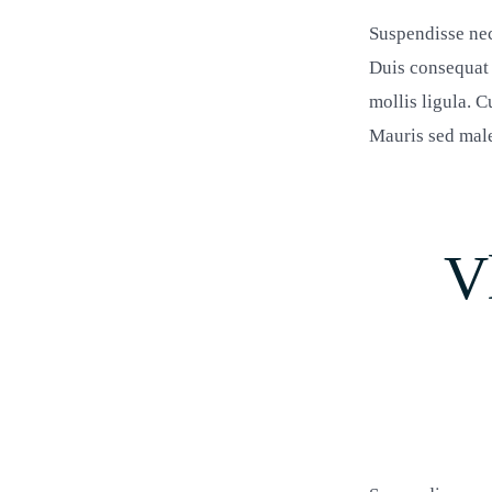
Suspendisse nec
Duis consequat 
mollis ligula. C
Mauris sed males
V