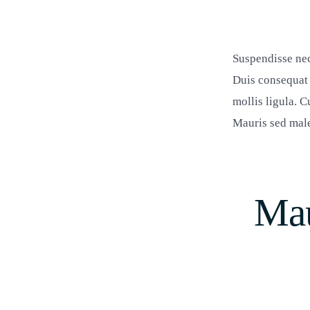
Suspendisse nec
Duis consequat 
mollis ligula. C
Mauris sed males
Mau