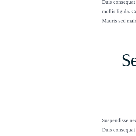
Duis consequat 
mollis ligula. C
Mauris sed males
Se
Suspendisse nec
Duis consequat 