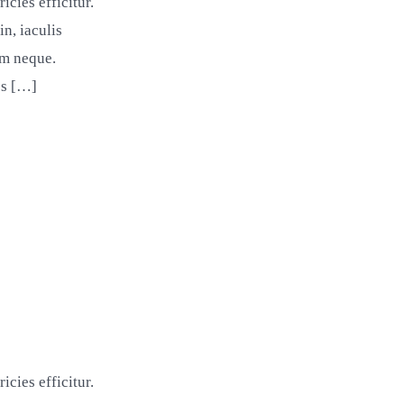
cies efficitur.
n, iaculis
em neque.
es […]
tum
cies efficitur.