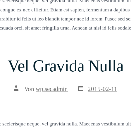
 scelerisque neque, vel gravida nulla. Maecenas vestibulum ultri
congue ex nec efficitur. Etiam est sapien, fermentum a dapibus i
urabitur id felis ut leo blandit tempor nec id lorem. Fusce sed s
uada orci, sit amet fringilla urna. Aenean at nisl id felis sodal
Vel Gravida Nulla
Veröffentlichungsda
Beitragsautor
Von
wp.secadmin
2015-02-11
 scelerisque neque, vel gravida nulla. Maecenas vestibulum ultri