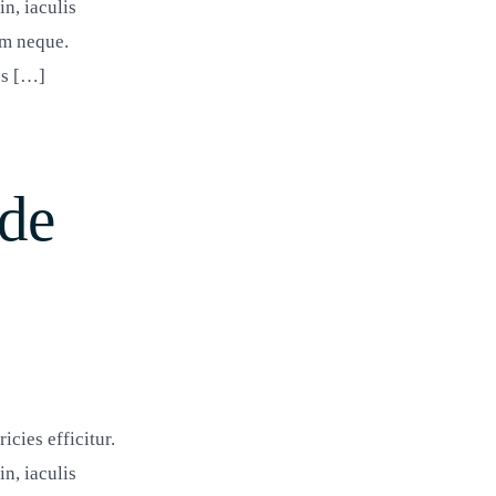
n, iaculis
em neque.
es […]
nde
tum
cies efficitur.
n, iaculis