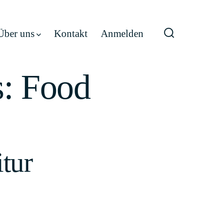
Über uns
Kontakt
Anmelden
Suche
ein-/ausble
s:
Food
itur
tum