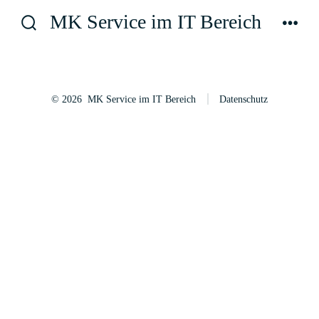
Zum
MK Service im IT Bereich
Inhalt
Suche
Men
ein-/ausblenden
springen
© 2026
MK Service im IT Bereich
Datenschutz