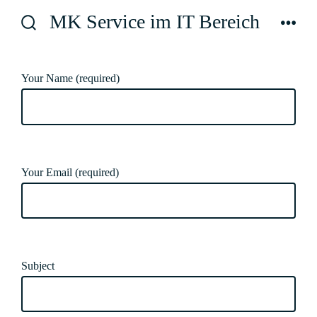
Zum
MK Service im IT Bereich
Inhalt
Suche
Men
ein-/ausblenden
springen
Your Name (required)
Your Email (required)
Subject