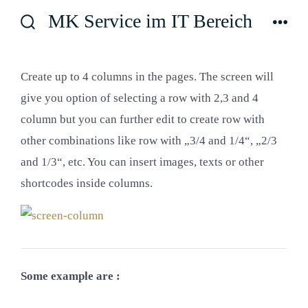
Zum
MK Service im IT Bereich
Inhalt
Suche
Men
ein-/ausblenden
springen
Create up to 4 columns in the pages. The screen will
give you option of selecting a row with 2,3 and 4
column but you can further edit to create row with
other combinations like row with „3/4 and 1/4“, „2/3
and 1/3“, etc. You can insert images, texts or other
shortcodes inside columns.
Some example are :